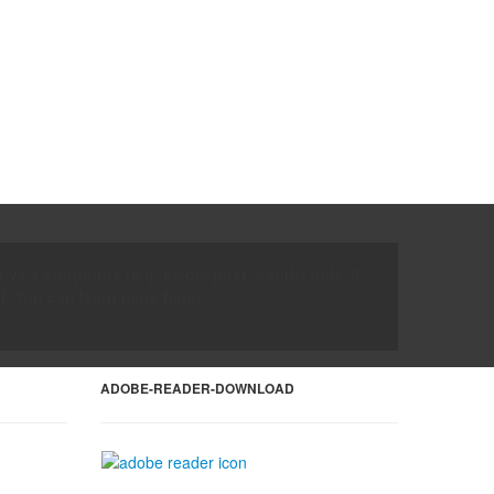
 v1.1 endpoints (e.g. media post, oauth) only. If
l. You can learn more here:
ADOBE-READER-DOWNLOAD