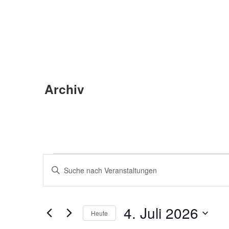
Archiv
Veranstaltungen
Veranstaltungen
Bitte
für
Schlüsselwort
Suche
eingeben.
4.
Suche
und
nach
4. Juli 2026
Heute
Juli
Veranstaltungen
Ansichten,
Schlüsselwort.
Datum