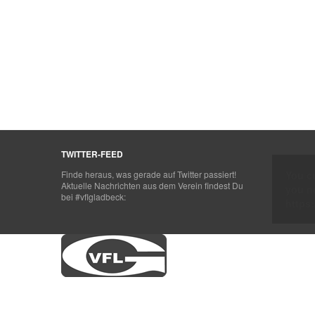
TWITTER-FEED
Finde heraus, was gerade auf Twitter passiert!
You cu
Aktuelle Nachrichten aus dem Verein findest Du
you ne
bei #vflgladbeck:
https: