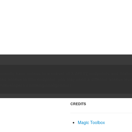
rrently have access to a subset of X API V2 endpoints and limited
ed access to this endpoint, you may need a different access leve
//developer.x.com/en/portal/product
CREDITS
Magic Toolbox