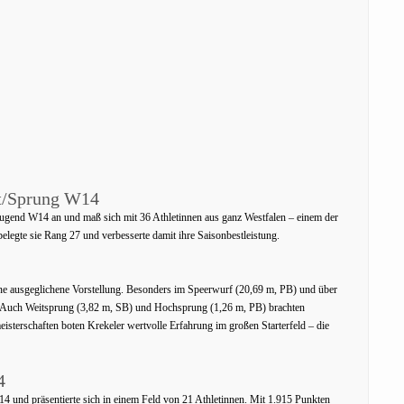
nt/Sprung W14
Jugend W14 an und maß sich mit 36 Athletinnen aus ganz Westfalen – einem der
legte sie Rang 27 und verbesserte damit ihre Saisonbestleistung.
eine ausgeglichene Vorstellung. Besonders im Speerwurf (20,69 m, PB) und über
en. Auch Weitsprung (3,82 m, SB) und Hochsprung (1,26 m, PB) brachten
isterschaften boten Krekeler wertvolle Erfahrung im großen Starterfeld – die
4
4 und präsentierte sich in einem Feld von 21 Athletinnen. Mit 1.915 Punkten