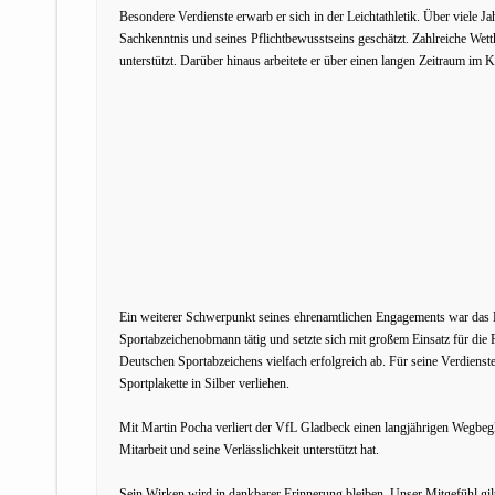
Besondere Verdienste erwarb er sich in der Leichtathletik. Über viele J
Sachkenntnis und seines Pflichtbewusstseins geschätzt. Zahlreiche Wet
unterstützt. Darüber hinaus arbeitete er über einen langen Zeitraum im
Ein weiterer Schwerpunkt seines ehrenamtlichen Engagements war das D
Sportabzeichenobmann tätig und setzte sich mit großem Einsatz für die 
Deutschen Sportabzeichens vielfach erfolgreich ab. Für seine Verdienst
Sportplakette in Silber verliehen.
Mit Martin Pocha verliert der VfL Gladbeck einen langjährigen Wegbegle
Mitarbeit und seine Verlässlichkeit unterstützt hat.
Sein Wirken wird in dankbarer Erinnerung bleiben. Unser Mitgefühl gil