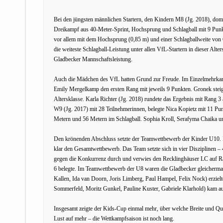
Bei den jüngsten männlichen Startern, den Kindern M8 (Jg. 2018), do
Dreikampf aus 40-Meter-Sprint, Hochsprung und Schlagball mit 9 Punkt
vor allem mit dem Hochsprung (0,85 m) und einer Schlagballweite von 
die weiteste Schlagball-Leistung unter allen VfL-Startern in dieser Alte
Gladbecker Mannschaftsleistung.
Auch die Mädchen des VfL hatten Grund zur Freude. Im Einzelmehrkamp
Emily Mergelkamp den ersten Rang mit jeweils 9 Punkten. Gronek steig
Altersklasse. Karla Richter (Jg. 2018) rundete das Ergebnis mit Rang 3 
W9 (Jg. 2017) mit 28 Teilnehmerinnen, belegte Nica Kopietz mit 11 P
Metern und 56 Metern im Schlagball. Sophia Kroll, Serafyma Chaika und
Den krönenden Abschluss setzte der Teamwettbewerb der Kinder U10.
klar den Gesamtwettbewerb. Das Team setzte sich in vier Disziplinen –
gegen die Konkurrenz durch und verwies den Recklinghäuser LC auf Ran
6 belegte. Im Teamwettbewerb der U8 waren die Gladbecker gleichermaß
Kallen, Ida van Doorn, Joris Limberg, Paul Hampel, Felix Nock) erzie
Sommerfeld, Moritz Gunkel, Pauline Kuster, Gabriele Klarhold) kam a
Insgesamt zeigte der Kids-Cup einmal mehr, über welche Breite und Q
Lust auf mehr – die Wettkampfsaison ist noch lang.