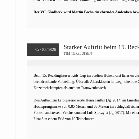
Der VfL Gladbeck wird Martin Pocha ein ehrendes Andenken bew
Starker Auftritt beim 15. Re
05 / 06 / 2026
TIM TERSLUISEN
Beim 15. Recklinghäuser Kids-Cup im Stadion Hohenhorst lieferten die
beeindruckende Vorstellung. Über alle Altersklassen hinweg holten die
Einzelmehrkämpfen als auch im Teamwettbewerb.
Den Auftakt zur Erfolgsserie setzte Henri Janßen (Jg. 2017) im Einzel
Hochsprungmarke von 0,85 Metern und 83 Metern im Schlagball sicherte 
Podest landete sein Vereinskamerad Luis Sprezyna (Jg. 2017): Mit eine
Platz 3 in einem Feld von 19 Teilnehmern.