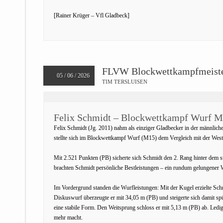
[Rainer Krüger – Vfl Gladbeck]
FLVW Blockwettkampfmeiste
05 / 06 / 2026
TIM TERSLUISEN
Felix Schmidt – Blockwettkampf Wurf 
Felix Schmidt (Jg. 2011) nahm als einziger Gladbecker in der männlic
stellte sich im Blockwettkampf Wurf (M15) dem Vergleich mit der Westf
Mit 2.521 Punkten (PB) sicherte sich Schmidt den 2. Rang hinter dem 
brachten Schmidt persönliche Bestleistungen – ein rundum gelungener 
Im Vordergrund standen die Wurfleistungen: Mit der Kugel erzielte Sch
Diskuswurf überzeugte er mit 34,05 m (PB) und steigerte sich damit spü
eine stabile Form. Den Weitsprung schloss er mit 5,13 m (PB) ab. Ledi
mehr macht.