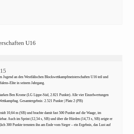
rschaften U16
M15
hen Jugend an den Westfälischen Blockwettkampfmeisterschaften U16 teil und
alens-Elite in seinem Jahrgang.
starken Ben Krome (LG Lippe-Süd, 2.821 Punkte). Alle vier Einzelwertungen
Wettkampftag. Gesamtergebnis: 2.521 Punkte | Platz 2 (PB)
midt 10,64 m (SB) und brachte damit fast 500 Punkte auf die Waage, im
rbar. Auch im Sprint (12,54 s, SB) und über die Hürden (14,73 s, SB) zeigte er
glich 300 Punkte trennten ihn am Ende vom Sieger – ein Ergebnis, das Lust auf