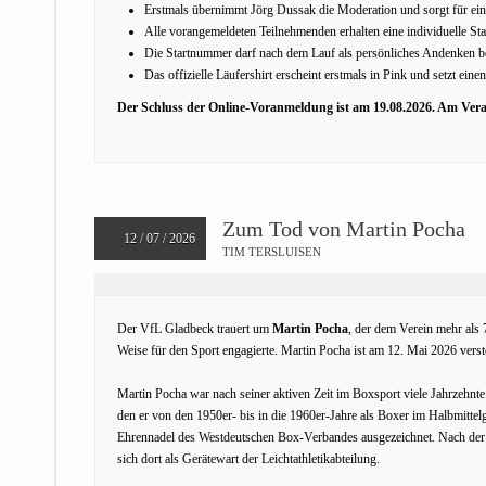
Erstmals übernimmt Jörg Dussak die Moderation und sorgt für eine
Alle vorangemeldeten Teilnehmenden erhalten eine individuelle 
Die Startnummer darf nach dem Lauf als persönliches Andenken b
Das offizielle Läufershirt erscheint erstmals in Pink und setzt ein
Der Schluss der Online-Voranmeldung ist am 19.08.2026. Am Ver
Zum Tod von Martin Pocha
12 / 07 / 2026
TIM TERSLUISEN
Der VfL Gladbeck trauert um
Martin Pocha
, der dem Verein mehr als 7
Weise für den Sport engagierte. Martin Pocha ist am 12. Mai 2026 verst
Martin Pocha war nach seiner aktiven Zeit im Boxsport viele Jahrzehn
den er von den 1950er- bis in die 1960er-Jahre als Boxer im Halbmittel
Ehrennadel des Westdeutschen Box-Verbandes ausgezeichnet. Nach der 
sich dort als Gerätewart der Leichtathletikabteilung.