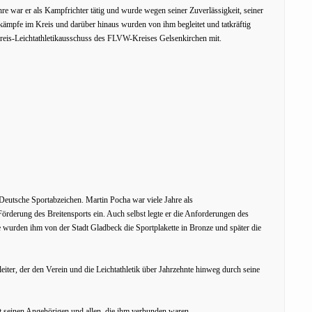
ahre war er als Kampfrichter tätig und wurde wegen seiner Zuverlässigkeit, seiner
tkämpfe im Kreis und darüber hinaus wurden von ihm begleitet und tatkräftig
 Kreis-Leichtathletikausschuss des FLVW-Kreises Gelsenkirchen mit.
eutsche Sportabzeichen. Martin Pocha war viele Jahre als
Förderung des Breitensports ein. Auch selbst legte er die Anforderungen des
e wurden ihm von der Stadt Gladbeck die Sportplakette in Bronze und später die
iter, der den Verein und die Leichtathletik über Jahrzehnte hinweg durch seine
t seinen Angehörigen und allen, die ihm verbunden waren.