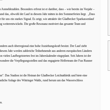
n Anmeldezahlen. Besonders erfreut ist er darüber, dass – wie bereits im Vorjahr –
nd das, obwohl der Lauf in diesem Jahr mitten in den Sommerferien liegt. „Dass
für uns ein starkes Signal. Es zeigt, wie attraktiv der Gladbecker Sparkassenlauf
ung weiterentwickeln. Die große Resonanz motiviert das gesamte Team und
sondern auch überregional eine hohe Anziehungskraft besitzt. Der Lauf zieht
 diesem Jahr werden zahlreiche Teilnehmende aus anderen europäischen Ländern
n vielen Laufbegeisterten fest im Jahreskalender eingeplant. Seit Jahren ist der
esondere die Verpflegungsstellen und das engagierte Helferteam der Fun Runner
n“. Das Stadion ist die Heimat der Gladbecker Leichtathletik und biete eine
kähnliche Anlage des Wittringer Walds, rund herum um das Wasserschloss
en.