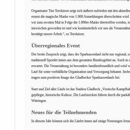
Organisator Tim Tersluisen zeigt sich äußerst zufrieden mit den aktuelle
erneut die magische Marke von 1.000 Anmeldungen überschritten wird u
wir zum zweiten Mal in Folge die 1.000er‑Marke übertreffen werden, ist 
inzwischen geworden ist und wie kontinuierlich wir uns als Veranstalt
bestätigt unsere Arbeit.“, so Tersluisen.
Überregionales Event
Der breite Zuspruch zeigt, dass der Sparkassenlauf nicht nur regional, 
traditionell Sportler:innen aus dem gesamten Bundesgebiet an. Auch in
erwartet. Die Veranstaltung ist besonders familienfreundlich und wird vo
Lauf für seine vorbildliche Organisation und Versorgung bekannt. Insb
tragen zum positiven Image des Gladbecker Sparkassenlaufs bei.
Start und Ziel aller Läufe ist das Stadion Gladbeck „Vestische Kampfbah
gepflegte, historische Kulisse. Die Laufstrecken führen durch die par
Wittringen.
Neues für die Teilnehmenden
In diesem Jahr können sich die Läufer:innen auf einige Neurungen freu