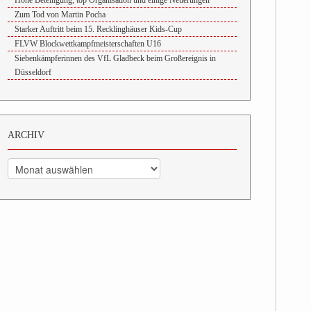
Hohe Beteiligung, top Organisation und einige Neuerungen
Zum Tod von Martin Pocha
Starker Auftritt beim 15. Recklinghäuser Kids-Cup
FLVW Blockwettkampfmeisterschaften U16
Siebenkämpferinnen des VfL Gladbeck beim Großereignis in
Düsseldorf
ARCHIV
Archiv