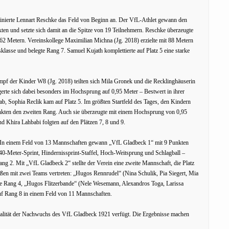
minierte Lennart Reschke das Feld von Beginn an. Der VfL-Athlet gewann den
en und setzte sich damit an die Spitze von 19 Teilnehmern. Reschke überzeugte
62 Metern. Vereinskollege Maximilian Michna (Jg. 2018) erzielte mit 88 Metern
rsklasse und belegte Rang 7. Samuel Kujath komplettierte auf Platz 5 eine starke
f der Kinder W8 (Jg. 2018) teilten sich Mila Gronek und die Recklinghäuserin
erte sich dabei besonders im Hochsprung auf 0,95 Meter – Bestwert in ihrer
ab, Sophia Reclik kam auf Platz 5. Im größten Startfeld des Tages, den Kindern
unkten den zweiten Rang. Auch sie überzeugte mit einem Hochsprung von 0,95
 Khira Lahbabi folgten auf den Plätzen 7, 8 und 9.
 In einem Feld von 13 Mannschaften gewann „VfL Gladbeck 1“ mit 9 Punkten
 40-Meter-Sprint, Hindernissprint-Staffel, Hoch-Weitsprung und Schlagball –
g 2. Mit „VfL Gladbeck 2“ stellte der Verein eine zweite Mannschaft, die Platz
en mit zwei Teams vertreten: „Hugos Rennrudel“ (Nina Schulik, Pia Siegert, Mia
lte Rang 4, „Hugos Flitzerbande“ (Nele Wesemann, Alexandros Toga, Larissa
uf Rang 8 in einem Feld von 11 Mannschaften.
ualität der Nachwuchs des VfL Gladbeck 1921 verfügt. Die Ergebnisse machen