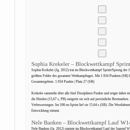
Sophia Krekeler – Blockwettkampf Spri
Sophia Krekeler (Jg. 2012) trat im Blockwettkampf Sprint/Sprung der 
größten Felder des gesamten Wettkampftages. Mit 1.934 Punkten (SB) be
Gesamtergebnis: 1.934 Punkte | Platz 27 (SB)
Krekeler sammelte über alle fünf Disziplinen Punkte und zeigte dabei 
die Hürden (15,67 s, PB) steigerte sie sich auf persönliche Bestmark
Verbesserungen. Im 100-m-Sprint lief sie 15,64 s (SB). Die Westfalenme
Entwicklung stimmt.
Nele Banken – Blockwettkampf Lauf W1
Nele Banken (Jg. 2012) startete im Blockwettkampf Lauf der Jugend W1