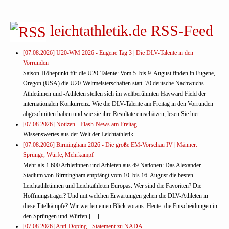
leichtathletik.de RSS-Feed
[07.08.2026] U20-WM 2026 - Eugene Tag 3 | Die DLV-Talente in den
Vorrunden
Saison-Höhepunkt für die U20-Talente: Vom 5. bis 9. August finden in Eugene,
Oregon (USA) die U20-Weltmeisterschaften statt. 70 deutsche Nachwuchs-
Athletinnen und -Athleten stellen sich im weltberühmten Hayward Field der
internationalen Konkurrenz. Wie die DLV-Talente am Freitag in den Vorrunden
abgeschnitten haben und wie sie ihre Resultate einschätzen, lesen Sie hier.
[07.08.2026] Notizen - Flash-News am Freitag
Wissenswertes aus der Welt der Leichtathletik
[07.08.2026] Birmingham 2026 - Die große EM-Vorschau IV | Männer:
Sprünge, Würfe, Mehrkampf
Mehr als 1.600 Athletinnen und Athleten aus 49 Nationen: Das Alexander
Stadium von Birmingham empfängt vom 10. bis 16. August die besten
Leichtathletinnen und Leichtathleten Europas. Wer sind die Favoriten? Die
Hoffnungsträger? Und mit welchen Erwartungen gehen die DLV-Athleten in
diese Titelkämpfe? Wir werfen einen Blick voraus. Heute: die Entscheidungen in
den Sprüngen und Würfen […]
[07.08.2026] Anti-Doping - Statement zu NADA-