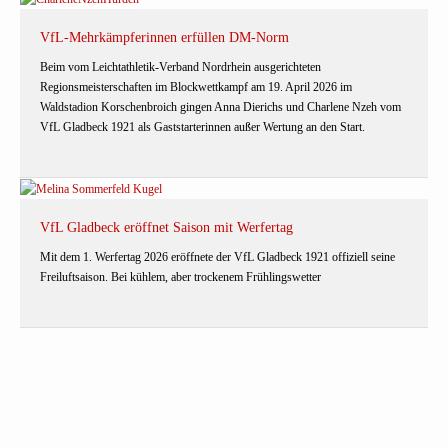
VfL-Mehrkämpferinnen erfüllen DM-Norm
Beim vom Leichtathletik-Verband Nordrhein ausgerichteten
Regionsmeisterschaften im Blockwettkampf am 19. April 2026 im
Waldstadion Korschenbroich gingen Anna Dierichs und Charlene Nzeh vom
VfL Gladbeck 1921 als Gaststarterinnen außer Wertung an den Start.
VfL Gladbeck eröffnet Saison mit Werfertag
Mit dem 1. Werfertag 2026 eröffnete der VfL Gladbeck 1921 offiziell seine
Freiluftsaison. Bei kühlem, aber trockenem Frühlingswetter
FLVW-Kampfrichtermedaille für Tim Tersluisen aus
Gladbeck