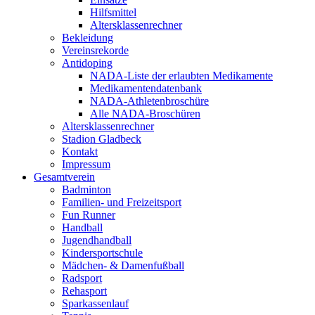
Hilfsmittel
Altersklassenrechner
Bekleidung
Vereinsrekorde
Antidoping
NADA-Liste der erlaubten Medikamente
Medikamentendatenbank
NADA-Athletenbroschüre
Alle NADA-Broschüren
Altersklassenrechner
Stadion Gladbeck
Kontakt
Impressum
Gesamtverein
Badminton
Familien- und Freizeitsport
Fun Runner
Handball
Jugendhandball
Kindersportschule
Mädchen- & Damenfußball
Radsport
Rehasport
Sparkassenlauf