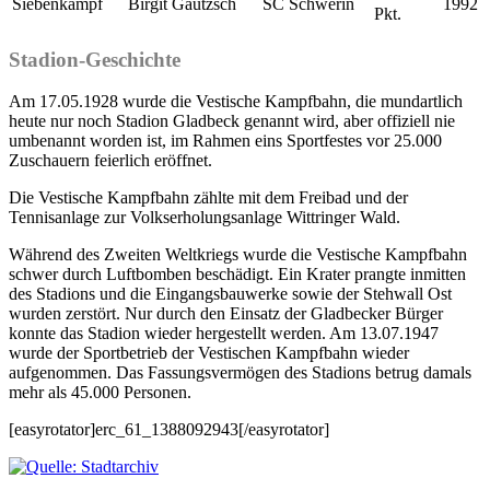
Siebenkampf
Birgit Gautzsch
SC Schwerin
1992
Pkt.
Stadion-Geschichte
Am 17.05.1928 wurde die Vestische Kampfbahn, die mundartlich
heute nur noch Stadion Gladbeck genannt wird, aber offiziell nie
umbenannt worden ist, im Rahmen eins Sportfestes vor 25.000
Zuschauern feierlich eröffnet.
Die Vestische Kampfbahn zählte mit dem Freibad und der
Tennisanlage zur Volkserholungsanlage Wittringer Wald.
Während des Zweiten Weltkriegs wurde die Vestische Kampfbahn
schwer durch Luftbomben beschädigt. Ein Krater prangte inmitten
des Stadions und die Eingangsbauwerke sowie der Stehwall Ost
wurden zerstört. Nur durch den Einsatz der Gladbecker Bürger
konnte das Stadion wieder hergestellt werden. Am 13.07.1947
wurde der Sportbetrieb der Vestischen Kampfbahn wieder
aufgenommen. Das Fassungsvermögen des Stadions betrug damals
mehr als 45.000 Personen.
[easyrotator]erc_61_1388092943[/easyrotator]