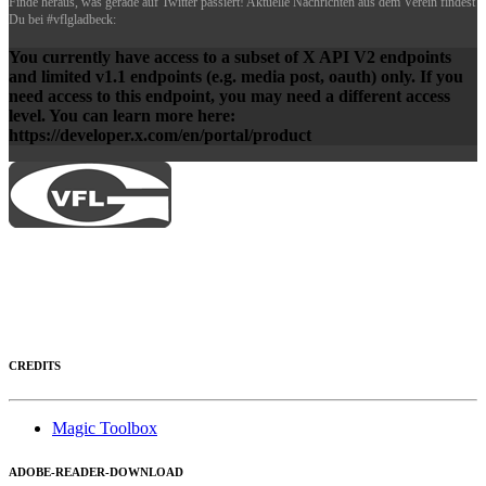
Finde heraus, was gerade auf Twitter passiert! Aktuelle Nachrichten aus dem Verein findest
Du bei #vflgladbeck:
You currently have access to a subset of X API V2 endpoints
and limited v1.1 endpoints (e.g. media post, oauth) only. If you
need access to this endpoint, you may need a different access
level. You can learn more here:
https://developer.x.com/en/portal/product
CREDITS
Magic Toolbox
ADOBE-READER-DOWNLOAD