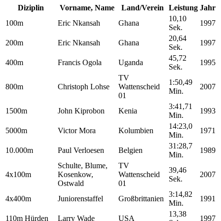
Diziplin
Vorname, Name
Land/Verein
Leistung
Jahr
10,10
100m
Eric Nkansah
Ghana
1997
Sek.
20,64
200m
Eric Nkansah
Ghana
1997
Sek.
45,72
400m
Francis Ogola
Uganda
1995
Sek.
TV
1:50,49
800m
Christoph Lohse
Wattenscheid
2007
Min.
01
3:41,71
1500m
John Kiprobon
Kenia
1993
Min.
14:23,0
5000m
Victor Mora
Kolumbien
1971
Min.
31:28,7
10.000m
Paul Verloesen
Belgien
1989
Min.
Schulte, Blume,
TV
39,46
4x100m
Kosenkow,
Wattenscheid
2007
Sek.
Ostwald
01
3:14,82
4x400m
Juniorenstaffel
Großbrittanien
1991
Min.
13,38
110m Hürden
Larry Wade
USA
1997