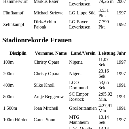
Hammerwurf
Markus Esser
79,26 m
2007
Leverkusen
3.531
Fünfkampf
Michael Striewe
LG Lippe Süd
1997
Pkt.
Dirk-Achim
LG Bayer
7.799
Zehnkampf
1992
Pajonk
Leverkusen
Pkt.
Stadionrekorde Frauen
Disziplin
Vorname, Name
Land/Verein
Leistung
Jahr
11,07
100m
Christy Opara
Nigeria
1997
Sek.
23,16
200m
Christy Opara
Nigeria
1997
Sek.
LGO
53,65
400m
Silke Knoll
1991
Dortmund
Sek.
SC Empor
2:05,92
800m
Antje Beggerow
1991
Rostock
Min.
4:27,91
1.500m
Joan Mitchell
Großbritannien
1991
Min.
MTG
13,14
100m Hürden
Caren Sonn
1997
Mannheim
Sek.
LAC Quelle
13,14