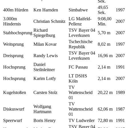
Sek.
49,65
400m Hürden
Ken Harnden
Simbabwe
1997
Sek.
3.000m
LG Maifeld-
9:08,00
Christian Schmitz
2007
Hindernis
Pellenz
Min.
Richard
TSV Bayer 04
Stabhochsprung
5,70 m
2007
Spiegelburg
Leverkusen
Tschechische
Weitsprung
Milan Kovar
8,02 m
1997
Republik
TSV Bayer 04
Dreisprung
Randy Lewis
16,96 m
2007
Leverkusen
Daniel
Hochsprung
FC Passau
2,14 m
1991
Steilnleitner
LT DSHS
Hochsprung
Karim Lotfy
2,14 m
2007
Köln
TV
Kugelstoßen
Carsten Stolz
Wattenscheid
20,22 m
1989
01
TV
Wolfgang
Diskuswurf
Wattenscheid
62,06 m
1987
Hartmann
01
Speerwurf
Boris Henry
TV Ludweiler
72,80 m
1991
TSV Bayer 04