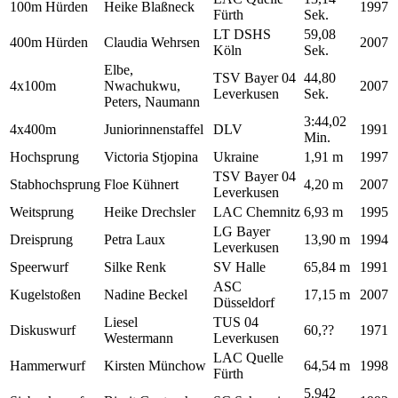
100m Hürden
Heike Blaßneck
1997
Fürth
Sek.
LT DSHS
59,08
400m Hürden
Claudia Wehrsen
2007
Köln
Sek.
Elbe,
TSV Bayer 04
44,80
4x100m
Nwachukwu,
2007
Leverkusen
Sek.
Peters, Naumann
3:44,02
4x400m
Juniorinnenstaffel
DLV
1991
Min.
Hochsprung
Victoria Stjopina
Ukraine
1,91 m
1997
TSV Bayer 04
Stabhochsprung
Floe Kühnert
4,20 m
2007
Leverkusen
Weitsprung
Heike Drechsler
LAC Chemnitz
6,93 m
1995
LG Bayer
Dreisprung
Petra Laux
13,90 m
1994
Leverkusen
Speerwurf
Silke Renk
SV Halle
65,84 m
1991
ASC
Kugelstoßen
Nadine Beckel
17,15 m
2007
Düsseldorf
Liesel
TUS 04
Diskuswurf
60,??
1971
Westermann
Leverkusen
LAC Quelle
Hammerwurf
Kirsten Münchow
64,54 m
1998
Fürth
5.942