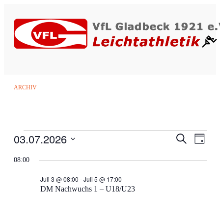
ARCHIV
Veranstaltungen
03.07.2026
Veranstalt
Verans
Suche
Tag
Ansich
für
Suche
Datum
Naviga
3.
und
wählen.
08:00
Juli
Ansichten,
2026
Navigation
Juli 3 @ 08:00
-
Juli 5 @ 17:00
DM Nachwuchs 1 – U18/U23