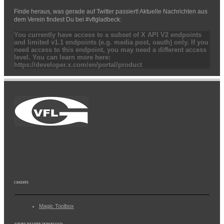
Finde heraus, was gerade auf Twitter passiert! Aktuelle Nachrichten aus
dem Verein findest Du bei #vflgladbeck:
You currently have access to a subset of X API V2 endpoints
and limited v1.1 endpoints (e.g. media post, oauth) only. If you
need access to this endpoint, you may need a different access
level. You can learn more here:
https://developer.x.com/en/portal/product
CREDITS
Magic Toolbox
ADOBE-READER-DOWNLOAD