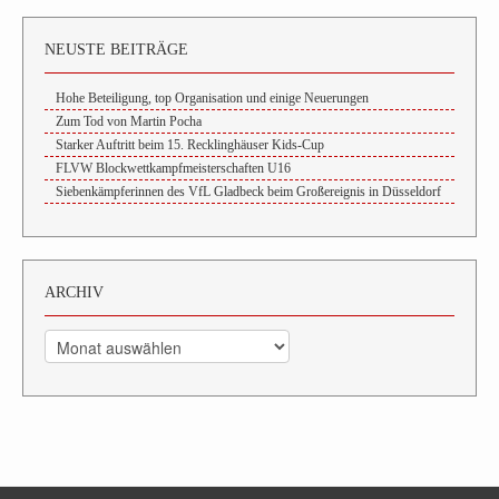
NEUSTE BEITRÄGE
Hohe Beteiligung, top Organisation und einige Neuerungen
Zum Tod von Martin Pocha
Starker Auftritt beim 15. Recklinghäuser Kids-Cup
FLVW Blockwettkampfmeisterschaften U16
Siebenkämpferinnen des VfL Gladbeck beim Großereignis in Düsseldorf
ARCHIV
Archiv