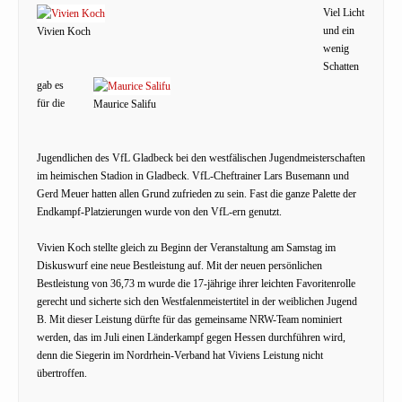
Viel Licht
und ein
Vivien Koch
wenig
Schatten
gab es
für die
Maurice Salifu
Jugendlichen des VfL Gladbeck bei den westfälischen Jugendmeisterschaften
im heimischen Stadion in Gladbeck. VfL-Cheftrainer Lars Busemann und
Gerd Meuer hatten allen Grund zufrieden zu sein. Fast die ganze Palette der
Endkampf-Platzierungen wurde von den VfL-ern genutzt.
Vivien Koch stellte gleich zu Beginn der Veranstaltung am Samstag im
Diskuswurf eine neue Bestleistung auf. Mit der neuen persönlichen
Bestleistung von 36,73 m wurde die 17-jährige ihrer leichten Favoritenrolle
gerecht und sicherte sich den Westfalenmeistertitel in der weiblichen Jugend
B. Mit dieser Leistung dürfte für das gemeinsame NRW-Team nominiert
werden, das im Juli einen Länderkampf gegen Hessen durchführen wird,
denn die Siegerin im Nordrhein-Verband hat Viviens Leistung nicht
übertroffen.