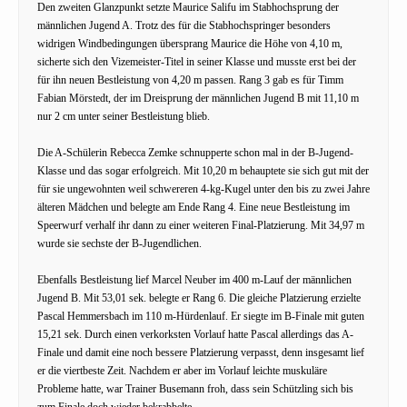
Den zweiten Glanzpunkt setzte Maurice Salifu im Stabhochsprung der
männlichen Jugend A. Trotz des für die Stabhochspringer besonders
widrigen Windbedingungen übersprang Maurice die Höhe von 4,10 m,
sicherte sich den Vizemeister-Titel in seiner Klasse und musste erst bei der
für ihn neuen Bestleistung von 4,20 m passen. Rang 3 gab es für Timm
Fabian Mörstedt, der im Dreisprung der männlichen Jugend B mit 11,10 m
nur 2 cm unter seiner Bestleistung blieb.
Die A-Schülerin Rebecca Zemke schnupperte schon mal in der B-Jugend-
Klasse und das sogar erfolgreich. Mit 10,20 m behauptete sie sich gut mit der
für sie ungewohnten weil schwereren 4-kg-Kugel unter den bis zu zwei Jahre
älteren Mädchen und belegte am Ende Rang 4. Eine neue Bestleistung im
Speerwurf verhalf ihr dann zu einer weiteren Final-Platzierung. Mit 34,97 m
wurde sie sechste der B-Jugendlichen.
Ebenfalls Bestleistung lief Marcel Neuber im 400 m-Lauf der männlichen
Jugend B. Mit 53,01 sek. belegte er Rang 6. Die gleiche Platzierung erzielte
Pascal Hemmersbach im 110 m-Hürdenlauf. Er siegte im B-Finale mit guten
15,21 sek. Durch einen verkorksten Vorlauf hatte Pascal allerdings das A-
Finale und damit eine noch bessere Platzierung verpasst, denn insgesamt lief
er die viertbeste Zeit. Nachdem er aber im Vorlauf leichte muskuläre
Probleme hatte, war Trainer Busemann froh, dass sein Schützling sich bis