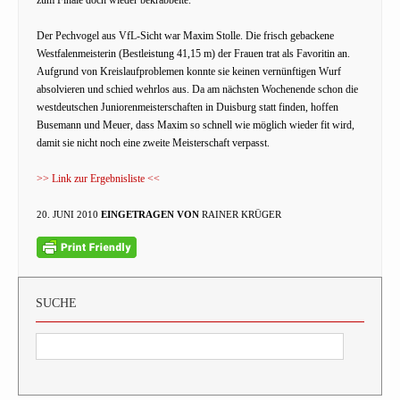
zum Finale doch wieder bekrabbelte.
Der Pechvogel aus VfL-Sicht war Maxim Stolle. Die frisch gebackene
Westfalenmeisterin (Bestleistung 41,15 m) der Frauen trat als Favoritin an.
Aufgrund von Kreislaufproblemen konnte sie keinen vernünftigen Wurf
absolvieren und schied wehrlos aus. Da am nächsten Wochenende schon die
westdeutschen Juniorenmeisterschaften in Duisburg statt finden, hoffen
Busemann und Meuer, dass Maxim so schnell wie möglich wieder fit wird,
damit sie nicht noch eine zweite Meisterschaft verpasst.
>> Link zur Ergebnisliste <<
20. JUNI 2010
EINGETRAGEN VON
RAINER KRÜGER
SUCHE