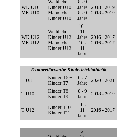
Weibliche
8 - 9
WK U10
Kinder U10
Jahre
2018 - 2019
MK U10
Männliche
8 - 9
2018 - 2019
Kinder U10
Jahre
10 -
Weibliche
11
WK U12
Kinder U12
Jahre
2016 - 2017
MK U12
Männliche
10 -
2016 - 2017
Kinder U12
11
Jahre
Teamwettbewerbe Kinderleichtathletik
Kinder T6 +
6 - 7
T U8
2020 - 2021
Kinder T7
Jahre
Kinder T8 +
8 - 9
T U10
2018 - 2019
Kinder T9
Jahre
10 -
Kinder T10 +
T U12
11
2016 - 2017
Kinder T11
Jahre
12 -
Weibliche
13