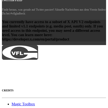
TWITTER-FEED
Finde heraus, was gerade auf Twitter passiert! Aktuelle Nachrichten aus dem Verein findest
Du bei #vflgladbeck:
You currently have access to a subset of X API V2 endpoints
and limited v1.1 endpoints (e.g. media post, oauth) only. If you
need access to this endpoint, you may need a different access
level. You can learn more here:
https://developer.x.com/en/portal/product
CREDITS
Magic Toolbox