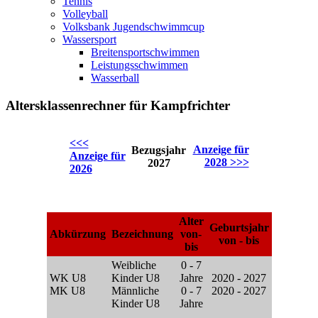
Tennis
Volleyball
Volksbank Jugendschwimmcup
Wassersport
Breitensportschwimmen
Leistungsschwimmen
Wasserball
Altersklassenrechner für Kampfrichter
<<<
Anzeige für
Bezugsjahr
Anzeige für
2028 >>>
2027
2026
Alter
Geburtsjahr
Abkürzung
Bezeichnung
von-
von - bis
bis
Weibliche
0 - 7
WK U8
Kinder U8
Jahre
2020 - 2027
MK U8
Männliche
0 - 7
2020 - 2027
Kinder U8
Jahre