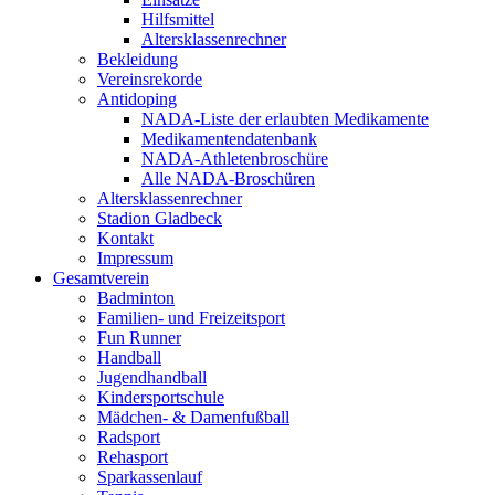
Hilfsmittel
Altersklassenrechner
Bekleidung
Vereinsrekorde
Antidoping
NADA-Liste der erlaubten Medikamente
Medikamentendatenbank
NADA-Athletenbroschüre
Alle NADA-Broschüren
Altersklassenrechner
Stadion Gladbeck
Kontakt
Impressum
Gesamtverein
Badminton
Familien- und Freizeitsport
Fun Runner
Handball
Jugendhandball
Kindersportschule
Mädchen- & Damenfußball
Radsport
Rehasport
Sparkassenlauf