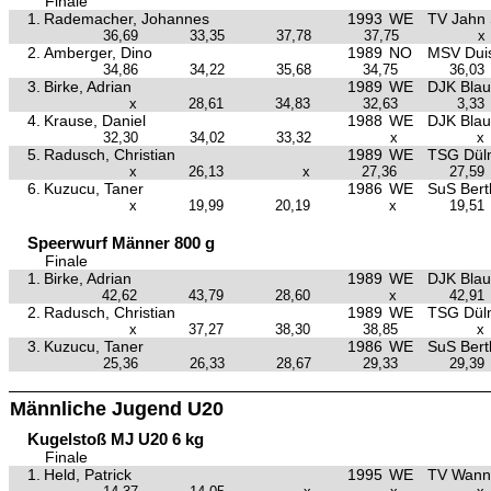
Finale
1.
Rademacher, Johannes
1993
WE
TV Jahn 
36,69
33,35
37,78
37,75
x
2.
Amberger, Dino
1989
NO
MSV Duis
34,86
34,22
35,68
34,75
36,03
3.
Birke, Adrian
1989
WE
DJK Bla
x
28,61
34,83
32,63
3,33
4.
Krause, Daniel
1988
WE
DJK Bla
32,30
34,02
33,32
x
x
5.
Radusch, Christian
1989
WE
TSG Dül
x
26,13
x
27,36
27,59
6.
Kuzucu, Taner
1986
WE
SuS Bertl
x
19,99
20,19
x
19,51
Speerwurf Männer 800 g
Finale
1.
Birke, Adrian
1989
WE
DJK Bla
42,62
43,79
28,60
x
42,91
2.
Radusch, Christian
1989
WE
TSG Dül
x
37,27
38,30
38,85
x
3.
Kuzucu, Taner
1986
WE
SuS Bertl
25,36
26,33
28,67
29,33
29,39
Männliche Jugend U20
Kugelstoß MJ U20 6 kg
Finale
1.
Held, Patrick
1995
WE
TV Wann