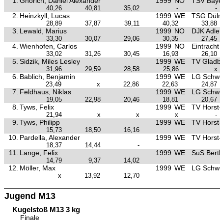
1.
Gnörich, Daniel Alexander
1999
NO
TSV Baye
40,26
40,81
35,02
-
-
2.
Heinzkyll, Lucas
1999
WE
TSG Dül
28,89
37,87
39,11
40,32
33,88
3.
Lewald, Marius
1999
NO
DJK Adle
33,30
30,07
29,06
30,35
27,45
4.
Wienhofen, Carlos
1999
NO
Eintrach
33,02
31,26
30,45
16,93
26,10
5.
Sidzik, Miles Lesley
1999
WE
TV Glad
31,96
29,59
28,58
25,86
x
6.
Bablich, Benjamin
1999
WE
LG Schw
23,49
x
22,86
22,63
24,87
7.
Feldhaus, Niklas
1999
WE
LG Schw
19,05
22,98
20,46
18,81
20,67
8.
Tyws, Felix
1999
WE
TV Hors
21,94
x
x
x
-
9.
Tyws, Philipp
1999
WE
TV Hors
15,73
18,50
16,16
10.
Pardella, Alexander
1999
WE
TV Hors
18,37
14,44
-
11.
Lange, Felix
1999
WE
SuS Bertl
14,79
9,37
14,02
12.
Möller, Max
1999
WE
LG Schw
x
13,92
12,70
Jugend M13
Kugelstoß M13 3 kg
Finale