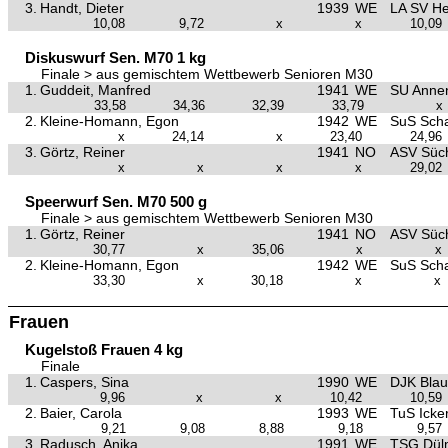
3.
Handt, Dieter
1939
WE
LA SV He
10,08
9,72
x
x
10,09
Diskuswurf Sen. M70 1 kg
Finale > aus gemischtem Wettbewerb Senioren M30
1.
Guddeit, Manfred
1941
WE
SU Anne
33,58
34,36
32,39
33,79
x
2.
Kleine-Homann, Egon
1942
WE
SuS Scha
x
24,14
x
23,40
24,96
3.
Görtz, Reiner
1941
NO
ASV Süch
x
x
x
x
29,02
Speerwurf Sen. M70 500 g
Finale > aus gemischtem Wettbewerb Senioren M30
1.
Görtz, Reiner
1941
NO
ASV Süch
30,77
x
35,06
x
x
2.
Kleine-Homann, Egon
1942
WE
SuS Scha
33,30
x
30,18
x
x
Frauen
Kugelstoß Frauen 4 kg
Finale
1.
Caspers, Sina
1990
WE
DJK Bla
9,96
x
x
10,42
10,59
2.
Baier, Carola
1993
WE
TuS Icke
9,21
9,08
8,88
9,18
9,57
3.
Radusch, Anika
1991
WE
TSG Dül