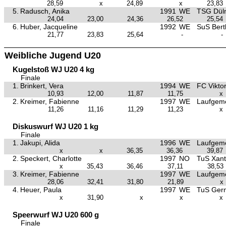
28,59
x
24,89
x
23,83
5.
Radusch, Anika
1991
WE
TSG Dül
24,04
23,00
24,36
26,52
25,54
6.
Huber, Jacqueline
1992
WE
SuS Bertl
21,77
23,83
25,64
-
-
Weibliche Jugend U20
Kugelstoß WJ U20 4 kg
Finale
1.
Brinkert, Vera
1994
WE
FC Vikto
10,93
12,00
11,87
11,75
x
2.
Kreimer, Fabienne
1997
WE
Laufgeme
11,26
11,16
11,29
11,23
x
Diskuswurf WJ U20 1 kg
Finale
1.
Jakupi, Alida
1996
WE
Laufgeme
x
x
36,35
36,36
39,87
2.
Speckert, Charlotte
1997
NO
TuS Xant
x
35,43
36,46
37,11
38,53
3.
Kreimer, Fabienne
1997
WE
Laufgeme
28,06
32,41
31,80
21,89
x
4.
Heuer, Paula
1997
WE
TuS Ger
x
31,90
x
x
x
Speerwurf WJ U20 600 g
Finale