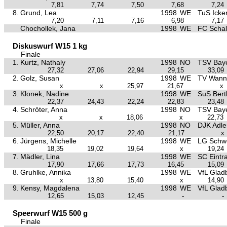
7,81
7,74
7,50
7,68
7,24
8.
Grund, Lea
1998
WE
TuS Icke
7,20
7,11
7,16
6,98
7,17
Chochollek, Jana
1998
WE
FC Schal
Diskuswurf W15 1 kg
Finale
1.
Kurtz, Nathaly
1998
NO
TSV Baye
27,32
27,06
22,94
29,15
33,09
2.
Golz, Susan
1998
WE
TV Wann
x
x
25,97
21,67
x
3.
Klonek, Nadine
1998
WE
SuS Bertl
22,37
24,43
22,24
22,83
23,48
4.
Schröter, Anna
1998
NO
TSV Baye
x
x
18,06
x
22,73
5.
Müller, Anna
1998
NO
DJK Adle
22,50
20,17
22,40
21,17
x
6.
Jürgens, Michelle
1998
WE
LG Schw
18,35
19,02
19,64
x
19,24
7.
Mädler, Lina
1998
WE
SC Eint
17,90
17,66
17,73
16,45
15,09
8.
Gruhlke, Annika
1998
WE
VfL Glad
x
13,80
15,40
x
14,90
9.
Kensy, Magdalena
1998
WE
VfL Glad
12,65
15,03
12,45
-
-
Speerwurf W15 500 g
Finale