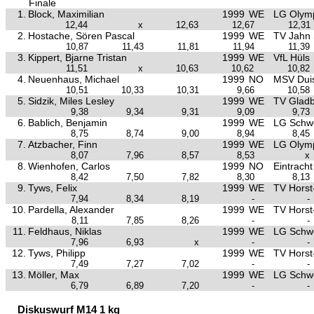
Finale
1.
Block, Maximilian
1999
WE
LG Olym
12,44
x
12,63
12,67
12,31
2.
Hostache, Sören Pascal
1999
WE
TV Jahn 
10,87
11,43
11,81
11,94
11,39
3.
Kippert, Bjarne Tristan
1999
WE
VfL Hüls
11,51
x
10,63
10,62
10,82
4.
Neuenhaus, Michael
1999
NO
MSV Duis
10,51
10,33
10,31
9,66
10,58
5.
Sidzik, Miles Lesley
1999
WE
TV Glad
9,38
9,34
9,31
9,09
9,73
6.
Bablich, Benjamin
1999
WE
LG Schw
8,75
8,74
9,00
8,94
8,45
7.
Atzbacher, Finn
1999
WE
LG Olym
8,07
7,96
8,57
8,53
x
8.
Wienhofen, Carlos
1999
NO
Eintrach
8,42
7,50
7,82
8,30
8,13
9.
Tyws, Felix
1999
WE
TV Hors
7,94
8,34
8,19
-
-
10.
Pardella, Alexander
1999
WE
TV Hors
8,11
7,85
8,26
-
-
11.
Feldhaus, Niklas
1999
WE
LG Schw
7,96
6,93
x
-
-
12.
Tyws, Philipp
1999
WE
TV Hors
7,49
7,27
7,02
-
-
13.
Möller, Max
1999
WE
LG Schw
6,79
6,89
7,20
-
-
Diskuswurf M14 1 kg