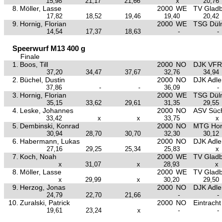
15,98
21,17
21,66
x
20,76
8.
Möller, Lasse
2000
WE
TV Glad
17,82
18,52
19,46
19,40
20,42
9.
Hornig, Florian
2000
WE
TSG Dül
14,54
17,37
18,63
-
-
Speerwurf M13 400 g
Finale
1.
Boos, Till
2000
NO
DJK VFR
37,20
34,47
37,67
32,76
34,94
2.
Büchel, Dustin
2000
NO
DJK Adle
37,86
-
-
36,09
-
3.
Hornig, Florian
2000
WE
TSG Dül
35,15
33,62
29,61
31,35
29,55
4.
Leske, Johannes
2000
NO
ASV Süch
33,42
x
x
33,75
x
5.
Dembinski, Konrad
2000
NO
MTG Hor
30,94
28,70
30,70
32,30
30,12
6.
Habermann, Lukas
2000
NO
DJK Adle
27,16
29,25
25,34
25,83
x
7.
Koch, Noah
2000
WE
TV Glad
x
31,07
x
28,93
x
8.
Möller, Lasse
2000
WE
TV Glad
x
29,99
x
30,20
29,50
9.
Herzog, Jonas
2000
NO
DJK Adle
24,79
22,70
21,66
-
-
10.
Zuralski, Patrick
2000
NO
Eintrach
19,61
23,24
x
-
-