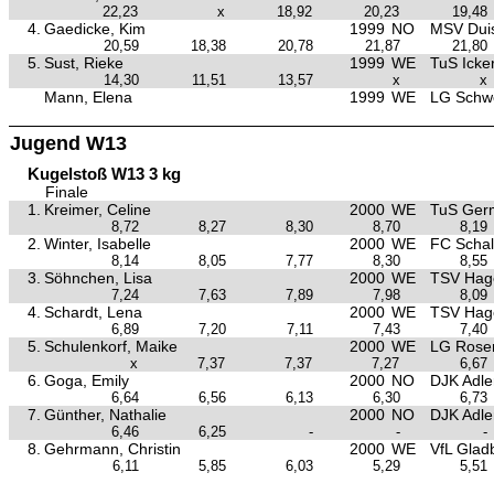
22,23
x
18,92
20,23
19,48
4.
Gaedicke, Kim
1999
NO
MSV Duis
20,59
18,38
20,78
21,87
21,80
5.
Sust, Rieke
1999
WE
TuS Icke
14,30
11,51
13,57
x
x
Mann, Elena
1999
WE
LG Schw
Jugend W13
Kugelstoß W13 3 kg
Finale
1.
Kreimer, Celine
2000
WE
TuS Ger
8,72
8,27
8,30
8,70
8,19
2.
Winter, Isabelle
2000
WE
FC Schal
8,14
8,05
7,77
8,30
8,55
3.
Söhnchen, Lisa
2000
WE
TSV Hag
7,24
7,63
7,89
7,98
8,09
4.
Schardt, Lena
2000
WE
TSV Hag
6,89
7,20
7,11
7,43
7,40
5.
Schulenkorf, Maike
2000
WE
LG Rose
x
7,37
7,37
7,27
6,67
6.
Goga, Emily
2000
NO
DJK Adle
6,64
6,56
6,13
6,30
6,73
7.
Günther, Nathalie
2000
NO
DJK Adle
6,46
6,25
-
-
-
8.
Gehrmann, Christin
2000
WE
VfL Glad
6,11
5,85
6,03
5,29
5,51