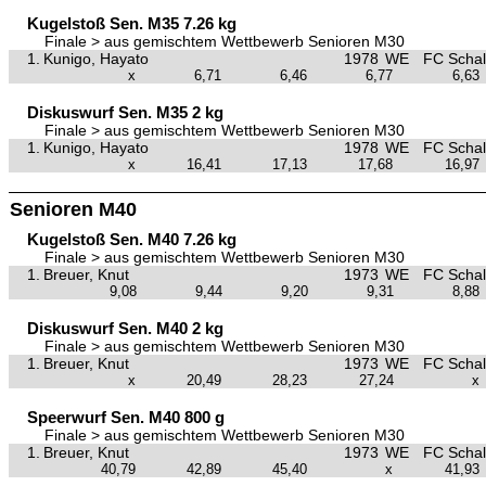
Kugelstoß Sen. M35 7.26 kg
Finale > aus gemischtem Wettbewerb Senioren M30
1.
Kunigo, Hayato
1978
WE
FC Schal
x
6,71
6,46
6,77
6,63
Diskuswurf Sen. M35 2 kg
Finale > aus gemischtem Wettbewerb Senioren M30
1.
Kunigo, Hayato
1978
WE
FC Schal
x
16,41
17,13
17,68
16,97
Senioren M40
Kugelstoß Sen. M40 7.26 kg
Finale > aus gemischtem Wettbewerb Senioren M30
1.
Breuer, Knut
1973
WE
FC Schal
9,08
9,44
9,20
9,31
8,88
Diskuswurf Sen. M40 2 kg
Finale > aus gemischtem Wettbewerb Senioren M30
1.
Breuer, Knut
1973
WE
FC Schal
x
20,49
28,23
27,24
x
Speerwurf Sen. M40 800 g
Finale > aus gemischtem Wettbewerb Senioren M30
1.
Breuer, Knut
1973
WE
FC Schal
40,79
42,89
45,40
x
41,93