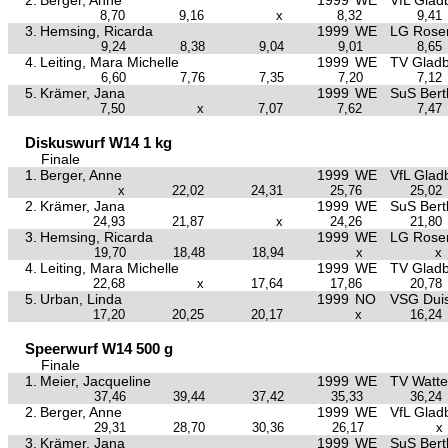
2.
Berger, Anne
1999
WE
VfL Glad
8,70
9,16
x
8,32
9,41
3.
Hemsing, Ricarda
1999
WE
LG Rose
9,24
8,38
9,04
9,01
8,65
4.
Leiting, Mara Michelle
1999
WE
TV Glad
6,60
7,76
7,35
7,20
7,12
5.
Krämer, Jana
1999
WE
SuS Bertl
7,50
x
7,07
7,62
7,47
Diskuswurf W14 1 kg
Finale
1.
Berger, Anne
1999
WE
VfL Glad
x
22,02
24,31
25,76
25,02
2.
Krämer, Jana
1999
WE
SuS Bertl
24,93
21,87
x
24,26
21,80
3.
Hemsing, Ricarda
1999
WE
LG Rose
19,70
18,48
18,94
x
x
4.
Leiting, Mara Michelle
1999
WE
TV Glad
22,68
x
17,64
17,86
20,78
5.
Urban, Linda
1999
NO
VSG Duis
17,20
20,25
20,17
x
16,24
Speerwurf W14 500 g
Finale
1.
Meier, Jacqueline
1999
WE
TV Watte
37,46
39,44
37,42
35,33
36,24
2.
Berger, Anne
1999
WE
VfL Glad
29,31
28,70
30,36
26,17
x
3.
Krämer, Jana
1999
WE
SuS Bertl