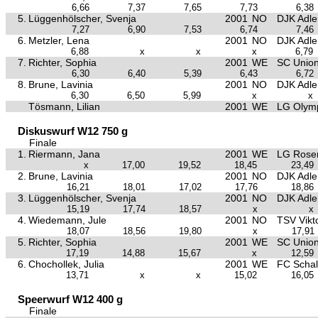
6,66
7,37
7,65
7,73
6,38
5.
Lüggenhölscher, Svenja
2001
NO
DJK Adle
7,27
6,90
7,53
6,74
7,46
6.
Metzler, Lena
2001
NO
DJK Adle
6,88
x
x
x
6,79
7.
Richter, Sophia
2001
WE
SC Union
6,30
6,40
5,39
6,43
6,72
8.
Brune, Lavinia
2001
NO
DJK Adle
6,30
6,50
5,99
x
x
Tösmann, Lilian
2001
WE
LG Olym
Diskuswurf W12 750 g
Finale
1.
Riermann, Jana
2001
WE
LG Rose
x
17,00
19,52
18,45
23,49
2.
Brune, Lavinia
2001
NO
DJK Adle
16,21
18,01
17,02
17,76
18,86
3.
Lüggenhölscher, Svenja
2001
NO
DJK Adle
15,19
17,74
18,57
x
x
4.
Wiedemann, Jule
2001
NO
TSV Vikt
18,07
18,56
19,80
x
17,91
5.
Richter, Sophia
2001
WE
SC Union
17,19
14,88
15,67
x
12,59
6.
Chochollek, Julia
2001
WE
FC Schal
13,71
x
x
15,02
16,05
Speerwurf W12 400 g
Finale