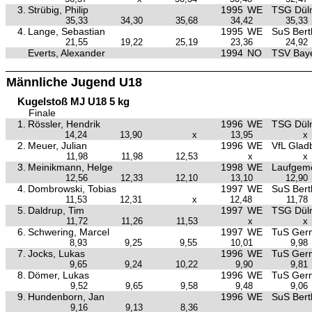
3.
Strübig, Philip
1995
WE
TSG Dül
35,33
34,30
35,68
34,42
35,33
4.
Lange, Sebastian
1995
WE
SuS Bertl
21,55
19,22
25,19
23,36
24,92
Everts, Alexander
1994
NO
TSV Baye
Männliche Jugend U18
Kugelstoß MJ U18 5 kg
Finale
1.
Rössler, Hendrik
1996
WE
TSG Dül
14,24
13,90
x
13,95
x
2.
Meuer, Julian
1996
WE
VfL Glad
11,98
11,98
12,53
x
x
3.
Meinikmann, Helge
1998
WE
Laufgeme
12,56
12,33
12,10
13,10
12,90
4.
Dombrowski, Tobias
1997
WE
SuS Bertl
11,53
12,31
x
12,48
11,78
5.
Daldrup, Tim
1997
WE
TSG Dül
11,72
11,26
11,53
x
x
6.
Schwering, Marcel
1997
WE
TuS Ger
8,93
9,25
9,55
10,01
9,98
7.
Jocks, Lukas
1996
WE
TuS Ger
9,65
9,24
10,22
9,90
9,81
8.
Dömer, Lukas
1996
WE
TuS Ger
9,52
9,65
9,58
9,48
9,06
9.
Hundenborn, Jan
1996
WE
SuS Bertl
9,16
9,13
8,36