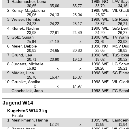
1.
Rademacher, Lena
1998
NO
LAV Bay
30,65
35,06
35,77
33,79
34,16
2.
Kensy, Magdalena
1998
WE
VfL Glad
29,06
24,13
25,04
26,37
x
3.
Weiser, Henrike
1998
WE
LG Rose
24,23
24,22
25,17
28,37
26,21
4.
Klonek, Nadine
1998
WE
SuS Bertl
23,98
22,61
24,49
24,20
26,27
5.
Golz, Susan
1998
WE
TV Wann
25,84
24,19
x
23,79
23,92
6.
Meier, Debbie
1998
NO
MSV Duis
20,93
24,65
20,80
23,05
19,93
7.
Grund, Lea
1998
WE
TuS Icke
20,71
20,90
19,10
19,02
20,32
8.
Jürgens, Michelle
1998
WE
LG Schw
16,92
x
x
19,26
15,21
9.
Mädler, Lina
1998
WE
SC Eint
15,76
16,47
16,07
10.
Gruhlke, Annika
1998
WE
VfL Glad
x
x
14,97
Chochollek, Jana
1998
WE
FC Schal
Jugend W14
Kugelstoß W14 3 kg
Finale
1.
Meinikmann, Hanna
1999
WE
Laufgeme
x
12,24
x
11,88
11,94