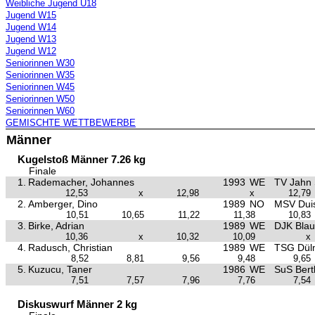
Weibliche Jugend U18
Jugend W15
Jugend W14
Jugend W13
Jugend W12
Seniorinnen W30
Seniorinnen W35
Seniorinnen W45
Seniorinnen W50
Seniorinnen W60
GEMISCHTE WETTBEWERBE
Männer
Kugelstoß Männer 7.26 kg
Finale
1.
Rademacher, Johannes
1993
WE
TV Jahn 
12,53
x
12,98
x
12,79
2.
Amberger, Dino
1989
NO
MSV Duis
10,51
10,65
11,22
11,38
10,83
3.
Birke, Adrian
1989
WE
DJK Bla
10,36
x
10,32
10,09
x
4.
Radusch, Christian
1989
WE
TSG Dül
8,52
8,81
9,56
9,48
9,65
5.
Kuzucu, Taner
1986
WE
SuS Bertl
7,51
7,57
7,96
7,76
7,54
Diskuswurf Männer 2 kg