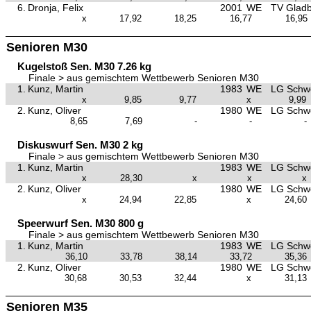
6.
Dronja, Felix
2001
WE
TV Glad
x
17,92
18,25
16,77
16,95
Senioren M30
Kugelstoß Sen. M30 7.26 kg
Finale > aus gemischtem Wettbewerb Senioren M30
1.
Kunz, Martin
1983
WE
LG Schw
x
9,85
9,77
x
9,99
2.
Kunz, Oliver
1980
WE
LG Schw
8,65
7,69
-
-
-
Diskuswurf Sen. M30 2 kg
Finale > aus gemischtem Wettbewerb Senioren M30
1.
Kunz, Martin
1983
WE
LG Schw
x
28,30
x
x
x
2.
Kunz, Oliver
1980
WE
LG Schw
x
24,94
22,85
x
24,60
Speerwurf Sen. M30 800 g
Finale > aus gemischtem Wettbewerb Senioren M30
1.
Kunz, Martin
1983
WE
LG Schw
36,10
33,78
38,14
33,72
35,36
2.
Kunz, Oliver
1980
WE
LG Schw
30,68
30,53
32,44
x
31,13
Senioren M35