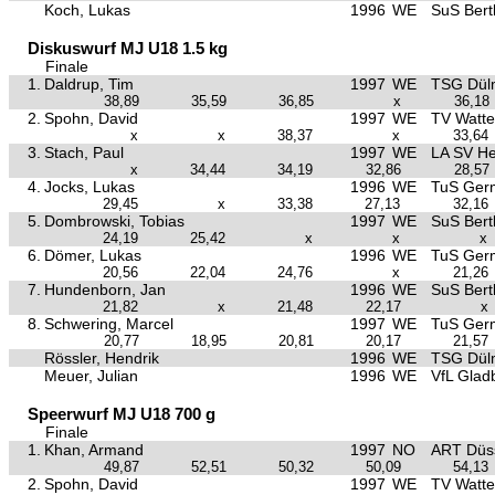
Koch, Lukas
1996
WE
SuS Bertl
Diskuswurf MJ U18 1.5 kg
Finale
1.
Daldrup, Tim
1997
WE
TSG Dül
38,89
35,59
36,85
x
36,18
2.
Spohn, David
1997
WE
TV Watte
x
x
38,37
x
33,64
3.
Stach, Paul
1997
WE
LA SV He
x
34,44
34,19
32,86
28,57
4.
Jocks, Lukas
1996
WE
TuS Ger
29,45
x
33,38
27,13
32,16
5.
Dombrowski, Tobias
1997
WE
SuS Bertl
24,19
25,42
x
x
x
6.
Dömer, Lukas
1996
WE
TuS Ger
20,56
22,04
24,76
x
21,26
7.
Hundenborn, Jan
1996
WE
SuS Bertl
21,82
x
21,48
22,17
x
8.
Schwering, Marcel
1997
WE
TuS Ger
20,77
18,95
20,81
20,17
21,57
Rössler, Hendrik
1996
WE
TSG Dül
Meuer, Julian
1996
WE
VfL Glad
Speerwurf MJ U18 700 g
Finale
1.
Khan, Armand
1997
NO
ART Düss
49,87
52,51
50,32
50,09
54,13
2.
Spohn, David
1997
WE
TV Watte