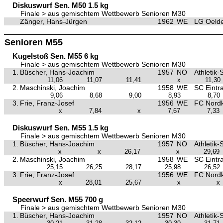
Diskuswurf Sen. M50 1.5 kg
Finale > aus gemischtem Wettbewerb Senioren M30
Zänger, Hans-Jürgen
1962
WE
LG Oeld
Senioren M55
Kugelstoß Sen. M55 6 kg
Finale > aus gemischtem Wettbewerb Senioren M30
1.
Büscher, Hans-Joachim
1957
NO
Athletik-
11,06
11,07
11,41
x
11,30
2.
Maschinski, Joachim
1958
WE
SC Eint
9,06
8,68
9,00
8,93
8,70
3.
Frie, Franz-Josef
1956
WE
FC Nordk
x
7,84
x
7,67
7,33
Diskuswurf Sen. M55 1.5 kg
Finale > aus gemischtem Wettbewerb Senioren M30
1.
Büscher, Hans-Joachim
1957
NO
Athletik-
x
x
26,17
x
29,69
2.
Maschinski, Joachim
1958
WE
SC Eint
25,15
26,25
28,17
25,98
26,52
3.
Frie, Franz-Josef
1956
WE
FC Nordk
x
28,01
25,67
x
x
Speerwurf Sen. M55 700 g
Finale > aus gemischtem Wettbewerb Senioren M30
1.
Büscher, Hans-Joachim
1957
NO
Athletik-