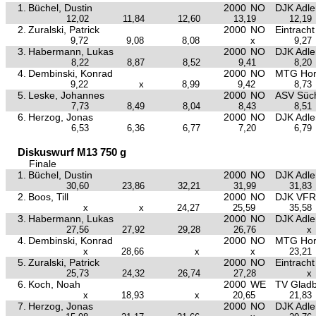
1.
Büchel, Dustin
2000
NO
DJK Adle
12,02
11,84
12,60
13,19
12,19
2.
Zuralski, Patrick
2000
NO
Eintrach
9,72
9,08
8,08
x
9,27
3.
Habermann, Lukas
2000
NO
DJK Adle
8,22
8,87
8,52
9,41
8,20
4.
Dembinski, Konrad
2000
NO
MTG Hor
9,22
x
8,99
9,42
8,73
5.
Leske, Johannes
2000
NO
ASV Süch
7,73
8,49
8,04
8,43
8,51
6.
Herzog, Jonas
2000
NO
DJK Adle
6,53
6,36
6,77
7,20
6,79
Diskuswurf M13 750 g
Finale
1.
Büchel, Dustin
2000
NO
DJK Adle
30,60
23,86
32,21
31,99
31,83
2.
Boos, Till
2000
NO
DJK VFR
x
x
24,27
25,59
35,58
3.
Habermann, Lukas
2000
NO
DJK Adle
27,56
27,92
29,28
26,76
x
4.
Dembinski, Konrad
2000
NO
MTG Hor
x
28,66
x
x
23,21
5.
Zuralski, Patrick
2000
NO
Eintrach
25,73
24,32
26,74
27,28
x
6.
Koch, Noah
2000
WE
TV Glad
x
18,93
x
20,65
21,83
7.
Herzog, Jonas
2000
NO
DJK Adle