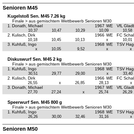
Senioren M45
Kugelstoß Sen. M45 7.26 kg
Finale > aus gemischtem Wettbewerb Senioren M30
1.
Donath, Michael
1967
WE
VfL Glad
10,37
10,47
10,29
10,09
10,58
2.
Kulisch, Dirk
1966
WE
FC Schal
10,18
10,45
10,13
x
10,01
3.
Kuhfuß, Ingo
1968
WE
TSV Hag
x
10,05
9,52
x
x
Diskuswurf Sen. M45 2 kg
Finale > aus gemischtem Wettbewerb Senioren M30
1.
Kuhfuß, Ingo
1968
WE
TSV Hag
30,51
29,77
29,00
x
33,40
2.
Kulisch, Dirk
1966
WE
FC Schal
26,55
x
26,85
28,13
x
3.
Donath, Michael
1967
WE
VfL Glad
27,70
27,24
x
25,74
26,29
Speerwurf Sen. M45 800 g
Finale > aus gemischtem Wettbewerb Senioren M30
1.
Kuhfuß, Ingo
1968
WE
TSV Hag
26,26
30,00
32,46
31,16
x
Senioren M50