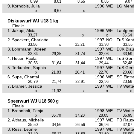
8,99
8,01
8,55
8,85
9,07
9.
Kornobis, Julia
1996
WE
LG Men
x
8,67
x
-
-
Diskuswurf WJ U18 1 kg
Finale
1.
Jakupi, Alida
1996
WE
Laufgeme
33,27
x
x
x
36,64
2.
Speckert, Charlotte
1997
NO
TuS Xant
33,56
x
33,21
33,98
33,55
3.
Lohrmann, Joleen
1997
WE
DJK Bla
33,34
29,35
31,74
32,06
33,59
4.
Heuer, Paula
1997
WE
TuS Ger
30,56
31,64
31,44
29,44
32,48
5.
Terkuhlen, Sophia
1997
WE
TuS Ger
x
21,83
26,41
22,70
20,66
6.
Supe, Chantal
1996
WE
SC Eint
20,79
21,74
22,91
22,96
23,59
7.
Brämer, Jessica
1997
WE
TV Watte
x
21,92
x
x
x
Speerwurf WJ U18 500 g
Finale
1.
Brennholt, Fenja
1998
WE
TV Watte
x
36,70
37,28
28,05
36,95
2.
Althaus, Michelle
1997
WE
TB Raux
35,50
34,56
36,56
36,96
32,07
3.
Ress, Leonie
1997
WE
TV Watte
31,40
36,12
33,89
31,50
35,00