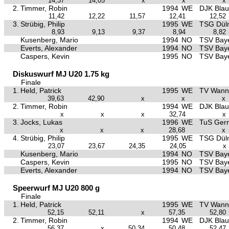
14,37
14,05
x
x
x
2.
Timmer, Robin
1994
WE
DJK Bla
11,42
12,22
11,57
12,41
12,52
3.
Strübig, Philip
1995
WE
TSG Dül
8,93
9,13
9,37
8,94
8,82
Kusenberg, Mario
1994
NO
TSV Baye
Everts, Alexander
1994
NO
TSV Baye
Caspers, Kevin
1995
NO
TSV Baye
Diskuswurf MJ U20 1.75 kg
Finale
1.
Held, Patrick
1995
WE
TV Wann
39,63
42,90
x
x
x
2.
Timmer, Robin
1994
WE
DJK Bla
x
x
x
32,74
x
3.
Jocks, Lukas
1996
WE
TuS Ger
x
x
x
28,68
x
4.
Strübig, Philip
1995
WE
TSG Dül
23,07
23,67
24,35
24,05
x
Kusenberg, Mario
1994
NO
TSV Baye
Caspers, Kevin
1995
NO
TSV Baye
Everts, Alexander
1994
NO
TSV Baye
Speerwurf MJ U20 800 g
Finale
1.
Held, Patrick
1995
WE
TV Wann
52,15
52,11
x
57,35
52,80
2.
Timmer, Robin
1994
WE
DJK Bla
56,37
x
50,34
50,48
52,47