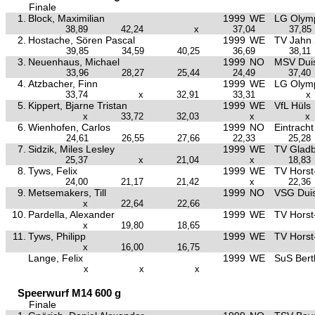
Finale
1.
Block, Maximilian
1999
WE
LG Olym
38,89
42,24
x
37,04
37,85
2.
Hostache, Sören Pascal
1999
WE
TV Jahn 
39,85
34,59
40,25
36,69
38,11
3.
Neuenhaus, Michael
1999
NO
MSV Duis
33,96
28,27
25,44
24,49
37,40
4.
Atzbacher, Finn
1999
WE
LG Olym
33,74
x
32,91
33,31
x
5.
Kippert, Bjarne Tristan
1999
WE
VfL Hüls
x
33,72
32,03
x
x
6.
Wienhofen, Carlos
1999
NO
Eintrach
24,61
26,55
27,66
22,33
25,28
7.
Sidzik, Miles Lesley
1999
WE
TV Glad
25,37
x
21,04
x
18,83
8.
Tyws, Felix
1999
WE
TV Hors
24,00
21,17
21,42
x
22,36
9.
Metsemakers, Till
1999
NO
VSG Duis
x
22,64
22,66
10.
Pardella, Alexander
1999
WE
TV Hors
x
19,80
18,65
11.
Tyws, Philipp
1999
WE
TV Hors
x
16,00
16,75
Lange, Felix
1999
WE
SuS Bertl
x
x
x
Speerwurf M14 600 g
Finale