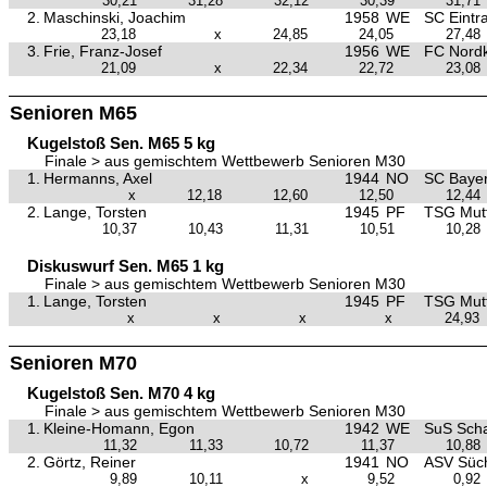
30,21
31,28
32,12
30,39
31,71
2.
Maschinski, Joachim
1958
WE
SC Eint
23,18
x
24,85
24,05
27,48
3.
Frie, Franz-Josef
1956
WE
FC Nordk
21,09
x
22,34
22,72
23,08
Senioren M65
Kugelstoß Sen. M65 5 kg
Finale > aus gemischtem Wettbewerb Senioren M30
1.
Hermanns, Axel
1944
NO
SC Bayer
x
12,18
12,60
12,50
12,44
2.
Lange, Torsten
1945
PF
TSG Mutt
10,37
10,43
11,31
10,51
10,28
Diskuswurf Sen. M65 1 kg
Finale > aus gemischtem Wettbewerb Senioren M30
1.
Lange, Torsten
1945
PF
TSG Mutt
x
x
x
x
24,93
Senioren M70
Kugelstoß Sen. M70 4 kg
Finale > aus gemischtem Wettbewerb Senioren M30
1.
Kleine-Homann, Egon
1942
WE
SuS Scha
11,32
11,33
10,72
11,37
10,88
2.
Görtz, Reiner
1941
NO
ASV Süch
9,89
10,11
x
9,52
0,92