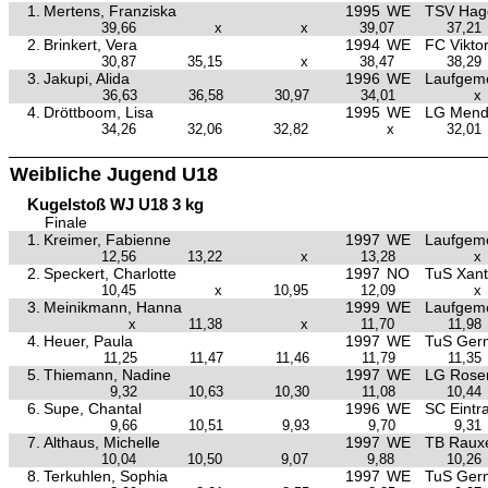
1.
Mertens, Franziska
1995
WE
TSV Hag
39,66
x
x
39,07
37,21
2.
Brinkert, Vera
1994
WE
FC Vikto
30,87
35,15
x
38,47
38,29
3.
Jakupi, Alida
1996
WE
Laufgeme
36,63
36,58
30,97
34,01
x
4.
Dröttboom, Lisa
1995
WE
LG Men
34,26
32,06
32,82
x
32,01
Weibliche Jugend U18
Kugelstoß WJ U18 3 kg
Finale
1.
Kreimer, Fabienne
1997
WE
Laufgeme
12,56
13,22
x
13,28
x
2.
Speckert, Charlotte
1997
NO
TuS Xant
10,45
x
10,95
12,09
x
3.
Meinikmann, Hanna
1999
WE
Laufgeme
x
11,38
x
11,70
11,98
4.
Heuer, Paula
1997
WE
TuS Ger
11,25
11,47
11,46
11,79
11,35
5.
Thiemann, Nadine
1997
WE
LG Rose
9,32
10,63
10,30
11,08
10,44
6.
Supe, Chantal
1996
WE
SC Eint
9,66
10,51
9,93
9,70
9,31
7.
Althaus, Michelle
1997
WE
TB Raux
10,04
10,50
9,07
9,88
10,26
8.
Terkuhlen, Sophia
1997
WE
TuS Ger