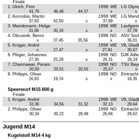
Finale
1.
Ulrich, Finn
1998
WE
LG Olym
41,76
46,46
44,37
x
x
2.
Kornobis, Martin
1999
WE
LG Men
37,83
42,50
x
37,89
x
3.
Meinikmann, Helge
1998
WE
Laufgeme
31,06
35,18
x
x
37,78
4.
Obrusnik, Benni
1998
NO
ASV Süch
x
37,45
35,56
x
36,01
5.
Krüger, André
1998
WE
VfL Glad
x
27,47
x
27,81
30,07
6.
Plöger, Johannes
1998
NO
DJK Adle
27,30
25,28
x
26,31
26,24
7.
Channawar, Param
1998
NO
TSV Baye
20,50
20,51
20,50
25,67
x
8.
Philipps, Oliver
1998
NO
Eintrach
16,63
19,74
x
x
19,35
Speerwurf M15 600 g
Finale
1.
Krüger, André
1998
WE
VfL Glad
33,36
34,56
31,32
32,13
29,64
2.
Philipps, Oliver
1998
NO
Eintrach
30,34
30,22
28,49
26,84
29,62
Jugend M14
Kugelstoß M14 4 kg