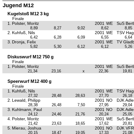
Jugend M12
Kugelstoß M12 3 kg
Finale
1.
Polster, Moritz
2001
WE
SuS Bertl
8,89
8,27
9,02
8,62
8,85
2.
Kuhfuß, Nils
2001
WE
TSV Hag
6,42
6,28
6,09
6,55
6,64
3.
Dronja, Felix
2001
WE
TV Glad
5,82
5,30
6,12
6,12
5,26
Diskuswurf M12 750 g
Finale
1.
Polster, Moritz
2001
WE
SuS Bertl
21,34
23,16
x
22,36
19,81
Speerwurf M12 400 g
Finale
1.
Kuhfuß, Nils
2001
WE
TSV Hag
27,32
28,48
28,63
27,70
26,18
2.
Lewald, Philipp
2001
NO
DJK Adle
28,38
26,48
7,50
27,95
29,04
3.
Kuhlmann, Paul
2001
NO
DJK Adle
24,12
24,46
21,76
20,24
25,05
4.
Polster, Moritz
2001
WE
SuS Bertl
21,42
23,63
18,65
17,62
20,81
5.
Mierau, Joshua
2001
NO
DJK VFR
20,15
18,47
19,05
17,33
21,08