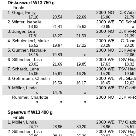
Diskuswurf W13 750 g
Finale
1.
Goga, Emily
2000
NO
DJK Adle
17,16
20,54
22,69
16,96
21,79
2.
Winter, Isabelle
2000
WE
FC Schal
18,83
21,41
25,63
20,85
x
3.
Jünger, Lea
2000
NO
DJK VFR
17,81
18,27
21,53
x
21,39
4.
Schulenkorf, Maike
2000
WE
LG Rose
16,52
19,97
17,22
20,29
20,20
5.
Günther, Nathalie
2000
NO
DJK Adle
15,15
19,89
x
x
22,06
6.
Söhnchen, Lisa
2000
WE
TSV Hag
20,02
21,69
19,85
17,63
18,32
7.
Schardt, Lena
2000
WE
TSV Hag
15,06
15,91
16,25
15,29
19,59
8.
Gehrmann, Christin
2000
WE
VfL Glad
x
15,59
16,17
16,45
12,62
9.
Möller, Linda
2000
WE
TV Glad
x
14,79
x
Rummel, Charlotte
2000
NO
DJK VFR
x
x
x
Speerwurf W13 400 g
Finale
1.
Möller, Linda
2000
WE
TV Glad
24,17
28,96
30,20
28,96
25,51
2.
Söhnchen, Lisa
2000
WE
TSV Hag