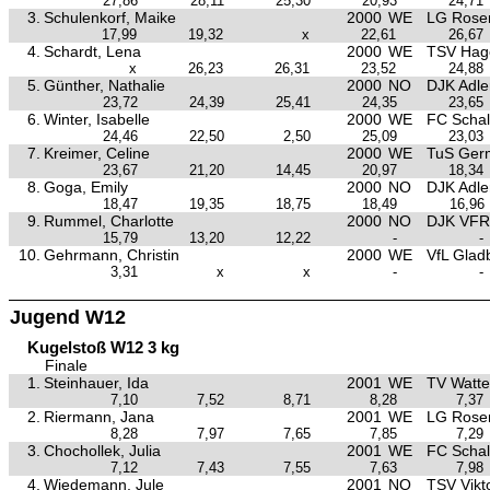
27,86
28,11
25,30
20,93
24,71
3.
Schulenkorf, Maike
2000
WE
LG Rose
17,99
19,32
x
22,61
26,67
4.
Schardt, Lena
2000
WE
TSV Hag
x
26,23
26,31
23,52
24,88
5.
Günther, Nathalie
2000
NO
DJK Adle
23,72
24,39
25,41
24,35
23,65
6.
Winter, Isabelle
2000
WE
FC Schal
24,46
22,50
2,50
25,09
23,03
7.
Kreimer, Celine
2000
WE
TuS Ger
23,67
21,20
14,45
20,97
18,34
8.
Goga, Emily
2000
NO
DJK Adle
18,47
19,35
18,75
18,49
16,96
9.
Rummel, Charlotte
2000
NO
DJK VFR
15,79
13,20
12,22
-
-
10.
Gehrmann, Christin
2000
WE
VfL Glad
3,31
x
x
-
-
Jugend W12
Kugelstoß W12 3 kg
Finale
1.
Steinhauer, Ida
2001
WE
TV Watte
7,10
7,52
8,71
8,28
7,37
2.
Riermann, Jana
2001
WE
LG Rose
8,28
7,97
7,65
7,85
7,29
3.
Chochollek, Julia
2001
WE
FC Schal
7,12
7,43
7,55
7,63
7,98
4.
Wiedemann, Jule
2001
NO
TSV Vikt