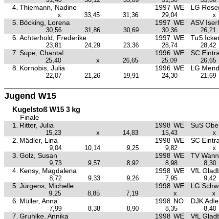
4.
Thiemann, Nadine
1997
WE
LG Rose
x
33,45
31,36
29,04
x
5.
Böcking, Lorena
1997
WE
ASV Iser
30,56
31,86
30,69
30,36
26,21
6.
Achterhold, Frederike
1997
WE
TuS Icke
23,81
24,29
23,36
28,74
28,42
7.
Supe, Chantal
1996
WE
SC Eint
25,40
x
26,65
25,09
26,65
8.
Kornobis, Julia
1996
WE
LG Men
22,07
21,26
19,91
24,30
21,69
Jugend W15
Kugelstoß W15 3 kg
Finale
1.
Ritter, Julia
1998
WE
SuS Obe
15,23
x
14,83
15,43
x
2.
Mädler, Lina
1998
WE
SC Eint
9,04
10,14
9,25
9,82
x
3.
Golz, Susan
1998
WE
TV Wann
9,73
9,57
8,92
8,98
8,30
4.
Kensy, Magdalena
1998
WE
VfL Glad
8,72
9,33
9,26
7,95
9,42
5.
Jürgens, Michelle
1998
WE
LG Schw
9,25
8,85
7,19
x
x
6.
Müller, Anna
1998
NO
DJK Adle
7,99
8,38
8,90
8,35
8,40
7.
Gruhlke, Annika
1998
WE
VfL Glad