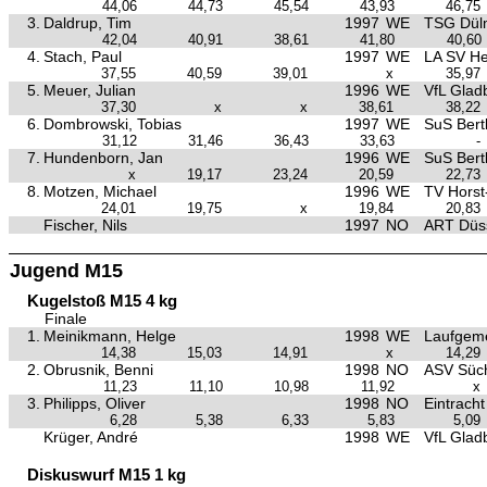
44,06
44,73
45,54
43,93
46,75
3.
Daldrup, Tim
1997
WE
TSG Dül
42,04
40,91
38,61
41,80
40,60
4.
Stach, Paul
1997
WE
LA SV He
37,55
40,59
39,01
x
35,97
5.
Meuer, Julian
1996
WE
VfL Glad
37,30
x
x
38,61
38,22
6.
Dombrowski, Tobias
1997
WE
SuS Bertl
31,12
31,46
36,43
33,63
-
7.
Hundenborn, Jan
1996
WE
SuS Bertl
x
19,17
23,24
20,59
22,73
8.
Motzen, Michael
1996
WE
TV Hors
24,01
19,75
x
19,84
20,83
Fischer, Nils
1997
NO
ART Düss
Jugend M15
Kugelstoß M15 4 kg
Finale
1.
Meinikmann, Helge
1998
WE
Laufgeme
14,38
15,03
14,91
x
14,29
2.
Obrusnik, Benni
1998
NO
ASV Süch
11,23
11,10
10,98
11,92
x
3.
Philipps, Oliver
1998
NO
Eintrach
6,28
5,38
6,33
5,83
5,09
Krüger, André
1998
WE
VfL Glad
Diskuswurf M15 1 kg